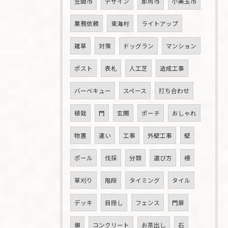
笠間市
デザイン
那珂市
小美玉市
業務依頼
東海村
ライトアップ
雑草
対策
ドッグラン
マンション
ポスト
表札
人工芝
造成工事
バーベキュー
スペース
打ち合わせ
植栽
門
玄関
ポーチ
おしゃれ
物置
違い
工事
外壁工事
壁
ポール
伐採
分類
選び方
柵
草刈り
階段
タイミング
タイル
デッキ
目隠し
フェンス
門扉
塀
コンクリート
お茶出し
石