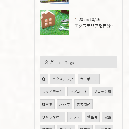
2025/10/16
エクステリアを自分で！DIYでできる外構工事のアイディアと注意点
タグ
Tags
庭
エクステリア
カーポート
ウッドデッキ
アプローチ
ブロック塀
駐車場
水戸市
業者依頼
ひたちなか市
テラス
城里町
設置