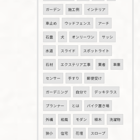
ガーデン
施工例
インテリア
車止め
ウッドフェンス
アーチ
石畳
犬
オンリーワン
サッシ
水道
スライド
スポットライト
石材
エクステリア工事
業者
車庫
センサー
手すり
郵便受け
ガーデニング
自分で
デッキテラス
プランナー
とは
バイク置き場
外構
和風
モダン
植木
洗濯物
狭小
住宅
花壇
スロープ