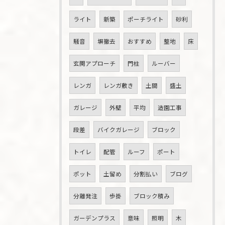
ライト
新築
ポーチライト
砂利
騒音
塀撤去
おすすめ
整地
床
玄関アプローチ
門柱
ルーバー
レンガ
レンガ敷き
土間
盛土
ガレージ
外壁
平均
造園工事
段差
バイクガレージ
ブロック
トイレ
配管
ルーフ
ポート
ポット
土留め
分割払い
ブログ
分離発注
歩掛
ブロック積み
ガーデンプラス
意味
照明
木