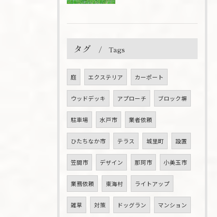
タグ
Tags
庭
エクステリア
カーポート
ウッドデッキ
アプローチ
ブロック塀
駐車場
水戸市
業者依頼
ひたちなか市
テラス
城里町
設置
笠間市
デザイン
那珂市
小美玉市
業務依頼
東海村
ライトアップ
雑草
対策
ドッグラン
マンション