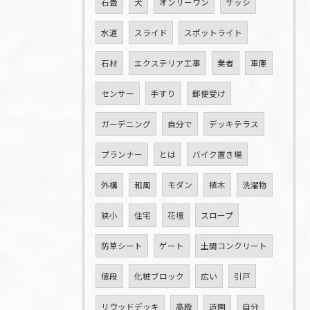
石畳
犬
オンリーワン
サッシ
水道
スライド
スポットライト
石材
エクステリア工事
業者
車庫
センサー
手すり
郵便受け
ガーデニング
自分で
デッキテラス
プランナー
とは
バイク置き場
外構
和風
モダン
植木
洗濯物
狭小
住宅
花壇
スロープ
防草シート
ゲート
土間コンクリート
値段
化粧ブロック
広い
引戸
リウッドデッキ
高級
造園
自分