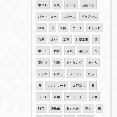
ポスト
表札
人工芝
造成工事
バーベキュー
スペース
打ち合わせ
植栽
門
玄関
ポーチ
おしゃれ
物置
違い
工事
外壁工事
壁
ポール
伐採
分類
選び方
柵
草刈り
階段
タイミング
タイル
デッキ
目隠し
フェンス
門扉
塀
コンクリート
お茶出し
石
ライト
新築
ポーチライト
砂利
騒音
塀撤去
おすすめ
整地
床