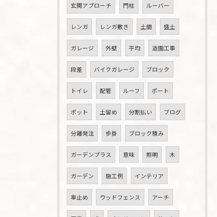
玄関アプローチ
門柱
ルーバー
レンガ
レンガ敷き
土間
盛土
ガレージ
外壁
平均
造園工事
段差
バイクガレージ
ブロック
トイレ
配管
ルーフ
ポート
ポット
土留め
分割払い
ブログ
分離発注
歩掛
ブロック積み
ガーデンプラス
意味
照明
木
ガーデン
施工例
インテリア
車止め
ウッドフェンス
アーチ